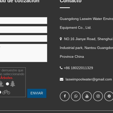
tud de cotización
Contacto
Guangdong Laswim Water Envir
Equipment Co., Ltd.
NO.16 Jianye Road, Shenghui
Industrial park, Nantou Guangdo
Province China
+86 18022011329
r demuestre que
o seleccionando
a
Árboles
.
laswimpoolwater@gmail.com
ENVIAR