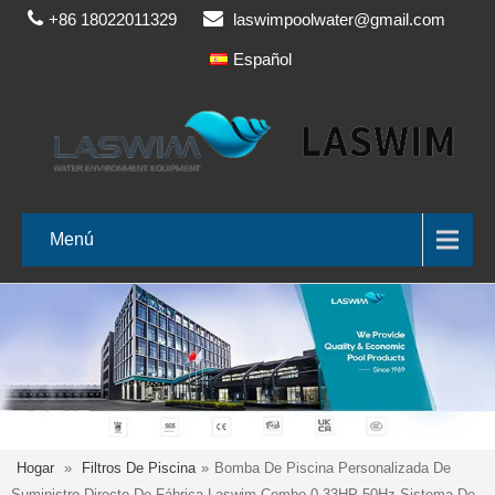
+86 18022011329
laswimpoolwater@gmail.com
Español
Menú
Hogar
»
Filtros De Piscina
»
Bomba De Piscina Personalizada De
Suministro Directo De Fábrica Laswim Combo 0.33HP 50Hz Sistema De